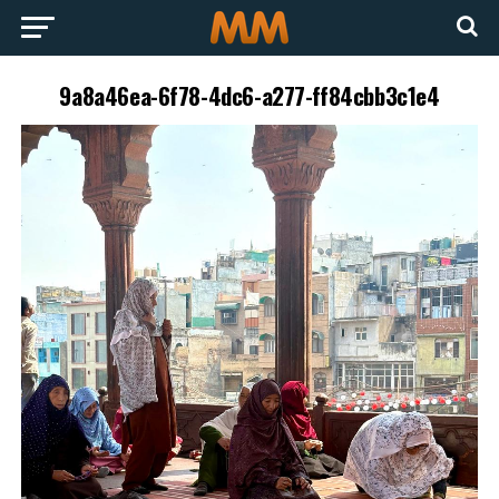
9a8a46ea-6f78-4dc6-a277-ff84cbb3c1e4